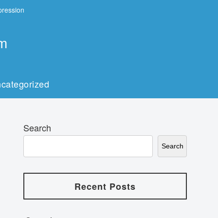
xpression
um
categorized
Search
Search
Recent Posts