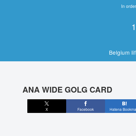
In order
1
Belgium li
ANA WIDE GOLG CARD
X
Facebook
Hatena Bookma