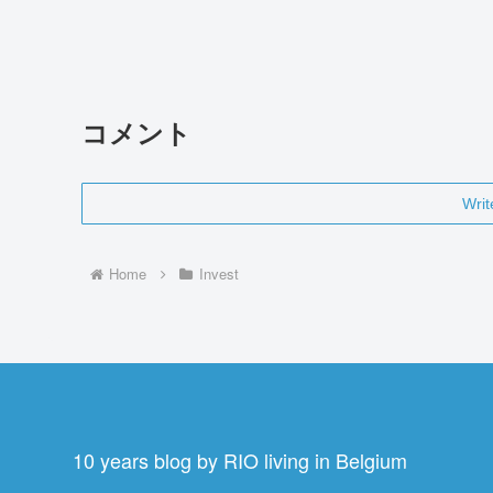
コメント
Wri
Home
Invest
10 years blog by RIO living in Belgium