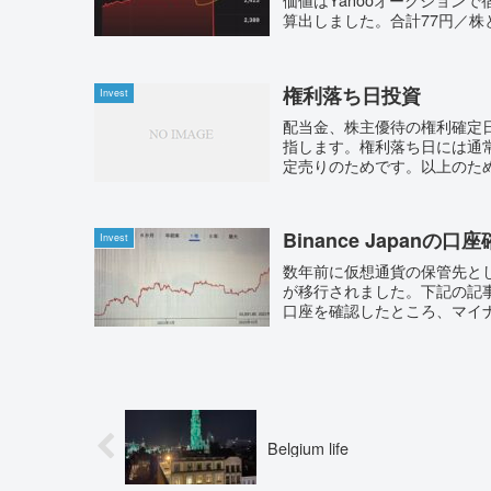
算出しました。合計77円／株と
権利落ち日投資
Invest
配当金、株主優待の権利確定
指します。権利落ち日には通
定売りのためです。以上のため
Binance Japanの口
Invest
数年前に仮想通貨の保管先としてB
が移行されました。下記の記事
口座を確認したところ、マイナ
Belgium life