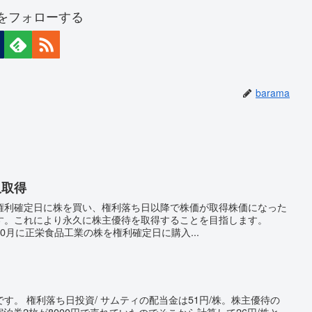
maをフォローする
barama
久取得
権利確定日に株を買い、権利落ち日以降で株価が取得株価になった
す。これにより永久に株主優待を取得することを目指します。
0月に正栄食品工業の株を権利確定日に購入...
す。 権利落ち日投資/ サムティの配当金は51円/株。株主優待の
宿泊券2枚が8000円で売れていたのでそこから計算して26円/株と