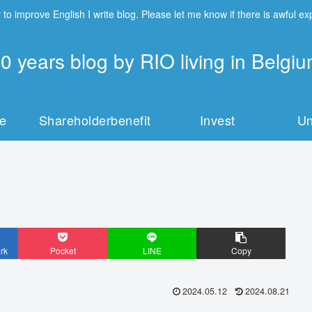
 to improve English I write blog. Please let me know if there is awful e
0 years blog by RIO living in Belgi
fe
Shareholderbenefit
Invest
Un
rk
Pocket
LINE
Copy
2024.05.12
2024.08.21