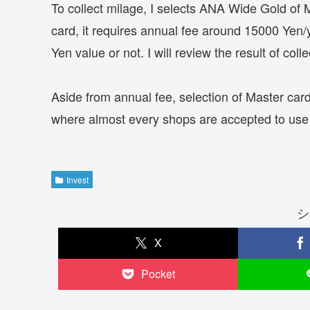
To collect milage, I selects ANA Wide Gold of 
card, it requires annual fee around 15000 Yen/ye
Yen value or not. I will review the result of coll
Aside from annual fee, selection of Master ca
where almost every shops are accepted to use 
Invest
シ
X
Pocket