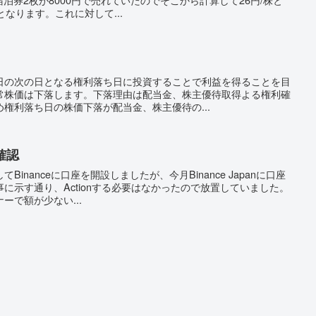
なります。これに対して...
日の次の日となる権利落ち日に投資することで利益を得ることを目
常株価は下落します。下落理由は配当金、株主優待取得よる権利確
権利落ち日の株価下落が配当金、株主優待の...
座確認
inanceに口座を開設しましたが、今月Binance Japanに口座
に示す通り、Actionする必要はなかったので放置していました。
ーで額が少ない...