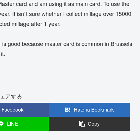
Master card and am using it as main card. To use the
ar. It isn`t sure whether I collect millage over 15000
ected millage after 1 year.
rd is good because master card is common in Brussels
it.
ェアする
Facebook
Hatena Bookmark
LINE
Copy