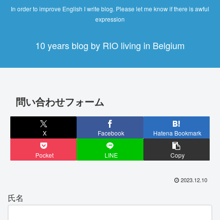
In order to improve English I write blog. Please let me know if there is awful
expression
10 years blog by RIO living in Belgium
問い合わせフォーム
X
Facebook
Hatena Bookmark
Pocket
LINE
Copy
2023.12.10
氏名